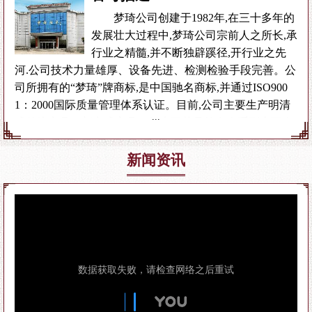
梦琦公司创建于1982年,在三十多年的
发展壮大过程中,梦琦公司宗前人之所长,承
行业之精髓,并不断独辟蹊径,开行业之先
河.公司技术力量雄厚、设备先进、检测检验手段完善。公
司所拥有的“梦琦”牌商标,是中国驰名商标,并通过ISO900
1：2000国际质量管理体系认证。目前,公司主要生产明清
式传统家具、新中式家具、红木工艺品等多个系列上百个
品种,所选木材全部采用花梨木、紫檀木、酸枝木、乌木等
名贵木材。山东省家具工业检测中心在梦琦公司建立了材
新闻资讯
质保真跟踪服务站,确保用料百分之百保真,是天然的绿色
环保产品,被中国轻工业质量认证中心认定为“绿色环保家
具”。