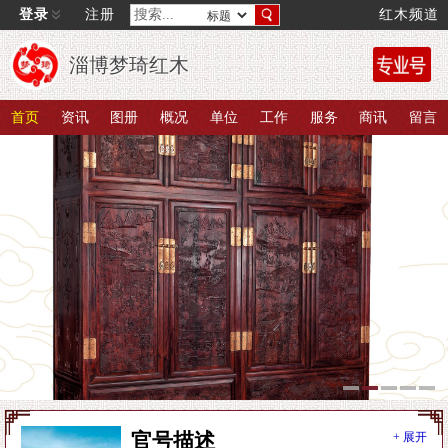
登录
注册
红木频道
淄博梦琦红木
首页
资讯
图册
概况
单位
工作
服务
商讯
留言
官号描述
+ 展开